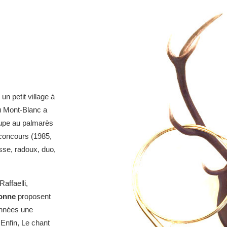
n petit village à
u Mont-Blanc a
oupe au palmarès
-concours (1985,
asse, radoux, duo,
affaelli,
onne
proposent
onnées une
Enfin, Le chant