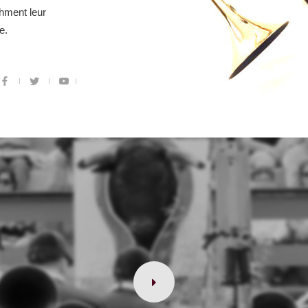
hment leur
e.