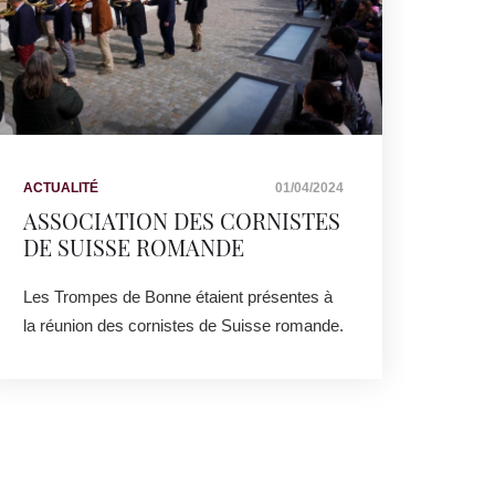
ACTUALITÉ
01/04/2024
ACTU
ASSOCIATION DES CORNISTES
MAT
DE SUISSE ROMANDE
XAV
Les Trompes de Bonne étaient présentes à
Matia
la réunion des cornistes de Suisse romande.
solo 
écout